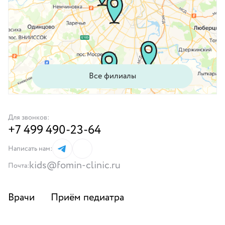
От выбора
зависит
стоимость
приёма и
список
Все филиалы
доступных
врачей.
Для звонков:
Нижний
+7 499 490-23-64
Новгород
Написать нам:
Санкт-
kids@fomin-clinic.ru
Петербург
Почта:
Москва
6
Врачи
Приём педиатра
Омск
Услуги
Годовые программы
Саратов